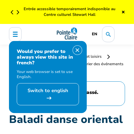
Entrée accessible temporairement indisponible au
×
Centre culturel Stewart Hall
EN
Would you prefer to
always view this site in
Accueil
Bibliothèque, culture, sports et loisirs
french?
Programmation et inscription
Calendrier des événements
et activités
Baladi danse oriental
Your web browser is set to use
English.
Switch to english
Cet événement est passé.
Baladi danse oriental