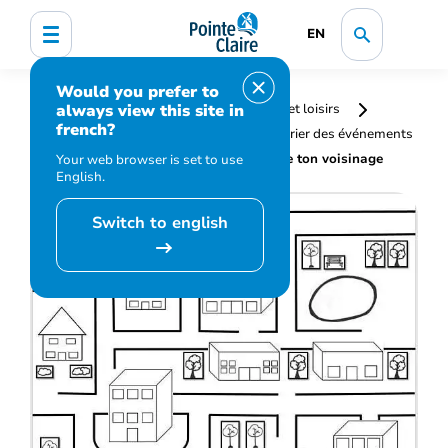
EN
Would you prefer to
always view this site in
Accueil
Bibliothèque, culture, sports et loisirs
french?
Programmation et inscription
Calendrier des événements
et activités
Bricolage libre – Carte de ton voisinage
Your web browser is set to use
English.
Switch to english