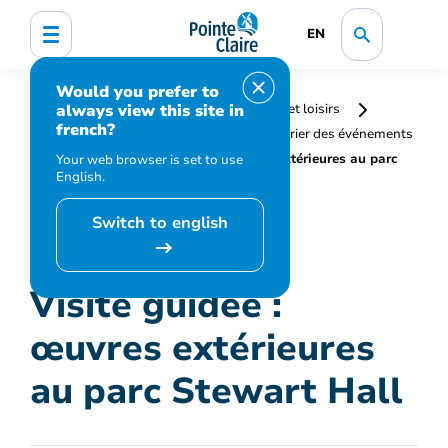
EN
Would you prefer to
always view this site in
Accueil
Bibliothèque, culture, sports et loisirs
french?
Programmation et inscription
Calendrier des événements
et activités
Visite guidée : œuvres extérieures au parc
Your web browser is set to use
English.
Stewart Hall
Switch to english
Visite guidée :
œuvres extérieures
au parc Stewart Hall