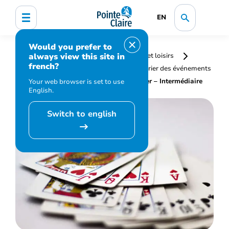
EN
Would you prefer to
always view this site in
Accueil
Bibliothèque, culture, sports et loisirs
french?
Programmation et inscription
Calendrier des événements
et activités
Bridge – Apprenez à jouer – Intermédiaire
Your web browser is set to use
English.
Switch to english