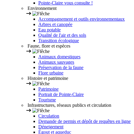
Pointe-Claire vous consulte !
Environnement
Accompagnement et outils environnementaux
Arbres et canopée
Eau potable
Qualité de l'air et des sols
Transition écologique
Faune, flore et espèces
Animaux domestiques
Animaux sauvages
Préservation de la faune
Flore urbaine
Histoire et patrimoine
Patrimoine
Portrait de Pointe-Claire
Tourisme
Infrastructures, réseaux publics et circulation
Circulation
Demande de permis et dépôt de requêtes en ligne
Déneigement
Égout et aqueduc