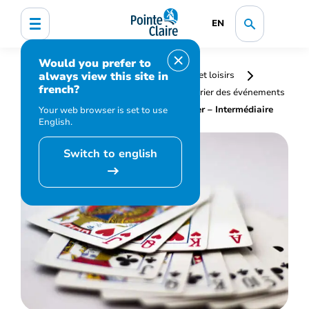
EN
Would you prefer to
always view this site in
Accueil
Bibliothèque, culture, sports et loisirs
french?
Programmation et inscription
Calendrier des événements
et activités
Bridge – Apprenez à jouer – Intermédiaire
Your web browser is set to use
English.
Switch to english