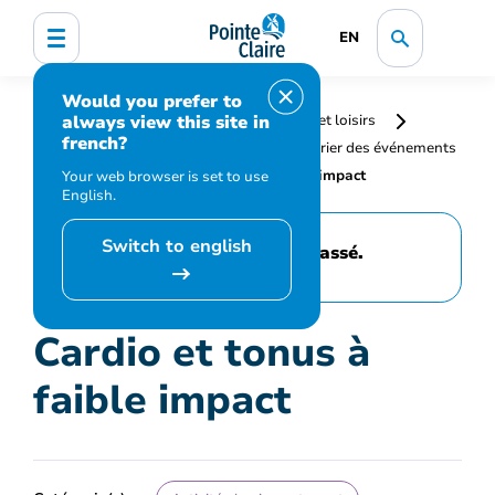
EN
Would you prefer to
always view this site in
Accueil
Bibliothèque, culture, sports et loisirs
french?
Programmation et inscription
Calendrier des événements
et activités
Cardio et tonus à faible impact
Your web browser is set to use
English.
Switch to english
Cet événement est passé.
Cardio et tonus à
faible impact