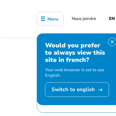
Nous joindre
EN
Menu
Would you prefer
Accueil
Bibliothèque, culture, sports
to always view this
Cinéma familial
site in french?
Your web browser is set to use
English.
Switch to english
Cet événement 