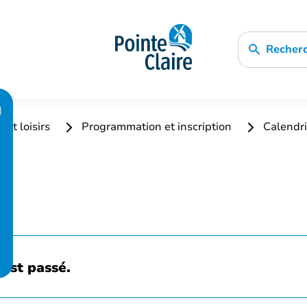
Recher
 et loisirs
Programmation et inscription
Calendri
est passé.