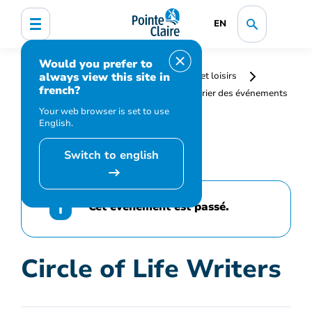
EN
Would you prefer to
always view this site in
Accueil
Bibliothèque, culture, sports et loisirs
french?
Programmation et inscription
Calendrier des événements
et activités
Circle of Life Writers
Your web browser is set to use
English.
Switch to english
Cet événement est passé.
Circle of Life Writers