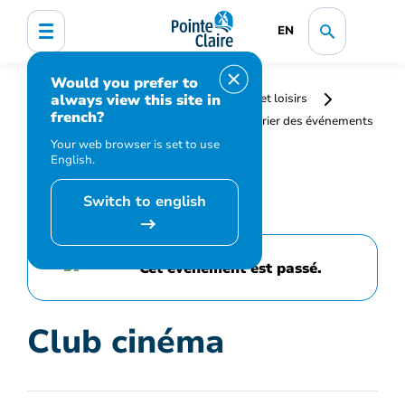
EN
Would you prefer to
always view this site in
Accueil
Bibliothèque, culture, sports et loisirs
french?
Programmation et inscription
Calendrier des événements
et activités
Club cinéma
Your web browser is set to use
English.
Switch to english
Cet événement est passé.
Club cinéma