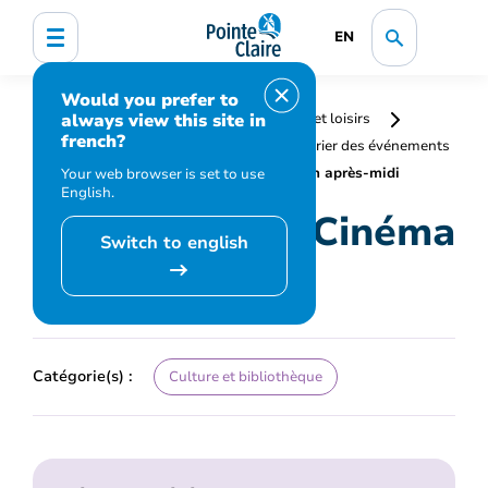
EN
Would you prefer to
always view this site in
Accueil
Bibliothèque, culture, sports et loisirs
french?
Programmation et inscription
Calendrier des événements
et activités
Club cinéma – Cinéma en après-midi
Your web browser is set to use
English.
Club cinéma – Cinéma
Switch to english
en après-midi
Catégorie(s) :
Culture et bibliothèque