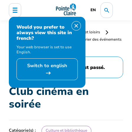
EN
Would you prefer to
always view this site in
Accueil
Bibliothèque, culture, sports et loisirs
french?
Programmation et inscription
Calendrier des événements
et activités
Club cinéma en soirée
Your web browser is set to use
English.
Switch to english
Cet événement est passé.
Club cinéma en
soirée
Catégorie(s) :
Culture et bibliothèque