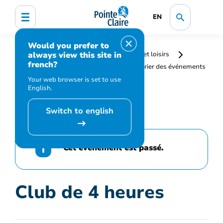
EN
Would you prefer to
always view this site in
Accueil
Bibliothèque, culture, sports et loisirs
french?
Programmation et inscription
Calendrier des événements
et activités
Club de 4 heures
Your web browser is set to use
English.
Switch to english
Cet événement est passé.
Club de 4 heures