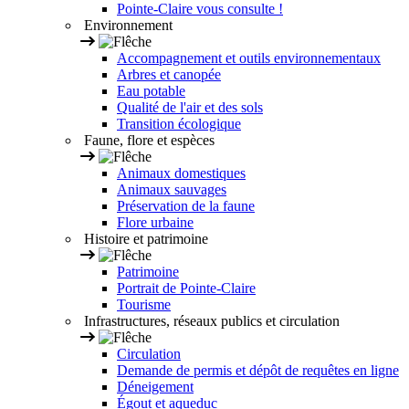
Pointe-Claire vous consulte !
Environnement
Accompagnement et outils environnementaux
Arbres et canopée
Eau potable
Qualité de l'air et des sols
Transition écologique
Faune, flore et espèces
Animaux domestiques
Animaux sauvages
Préservation de la faune
Flore urbaine
Histoire et patrimoine
Patrimoine
Portrait de Pointe-Claire
Tourisme
Infrastructures, réseaux publics et circulation
Circulation
Demande de permis et dépôt de requêtes en ligne
Déneigement
Égout et aqueduc