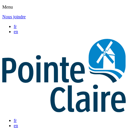
Menu
Nous joindre
fr
en
fr
en