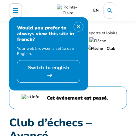
EN
Would you prefer to
always view this site in
Accueil
Bibliothèque, culture, sports et loisirs
french?
Programmation et inscription
Your web browser is set to use
Calendrier des événements et activités
Club
English.
d’échecs – Avancé
Switch to english
Cet événement est passé.
Club d’échecs –
Avancé