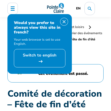
EN
Would you prefer to
always view this site in
Accueil
Bibliothèque, culture, sports et loisirs
french?
Programmation et inscription
Calendrier des événements
et activités
Comité de décoration – Fête de fin d’été
Your web browser is set to use
English.
Switch to english
Cet événement est passé.
Comité de décoration
– Fête de fin d’été