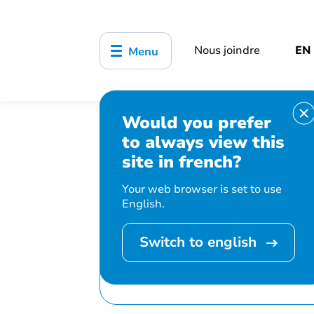
Nous joindre
EN
Menu
Would you prefer
Accueil
Bibliothèque, culture, sports
to always view this
Conversation espagnole
site in french?
Your web browser is set to use
English.
Switch to english
Cet événement 