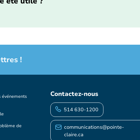
e été utile ?
ttres !
Contactez-nous
s événements
514 630-1200
le
roblème de
communications@pointe-
claire.ca