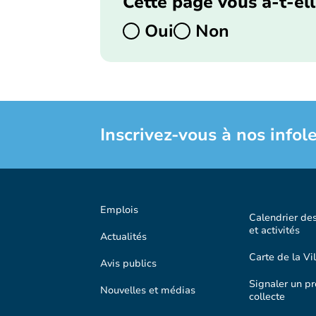
Cette page vous a-t-ell
Oui
Non
Inscrivez-vous à nos infole
Emplois
Calendrier de
et activités
Actualités
Carte de la Vil
Avis publics
Signaler un p
Nouvelles et médias
collecte