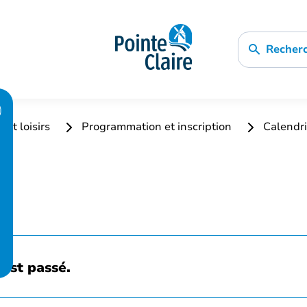
Recher
 et loisirs
Programmation et inscription
Calendri
est passé.