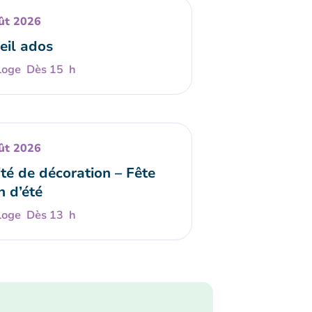
ût 2026
eil ados
Dès 15 h
ût 2026
té de décoration – Fête
n d’été
Dès 13 h