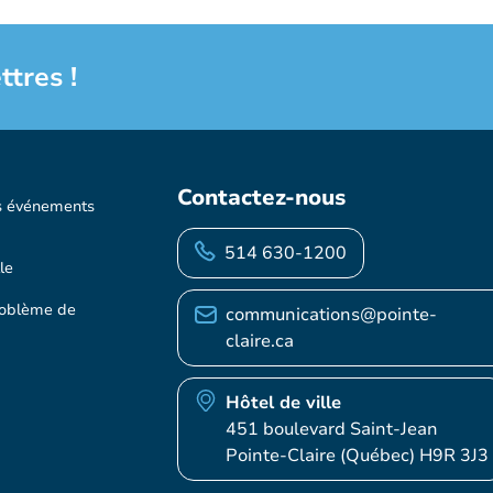
ttres !
Contactez-nous
s événements
514 630-1200
le
roblème de
communications@pointe-
claire.ca
Hôtel de ville
451 boulevard Saint-Jean
Pointe-Claire (Québec) H9R 3J3