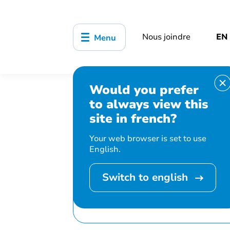
Nous joindre
EN
Menu
Would you prefer
Accueil
Bibliothèque, culture, sports
to always view this
Contes et comptines
site in french?
Your web browser is set to use
English.
Switch to english
Cet événement 