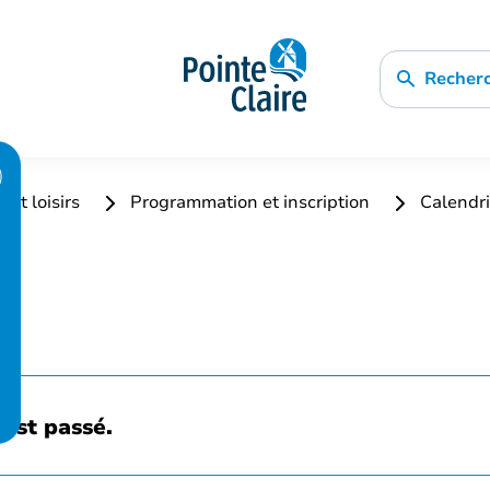
Recher
 et loisirs
Programmation et inscription
Calendri
est passé.