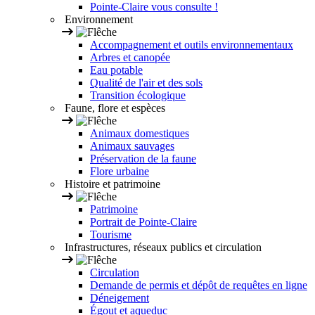
Pointe-Claire vous consulte !
Environnement
Accompagnement et outils environnementaux
Arbres et canopée
Eau potable
Qualité de l'air et des sols
Transition écologique
Faune, flore et espèces
Animaux domestiques
Animaux sauvages
Préservation de la faune
Flore urbaine
Histoire et patrimoine
Patrimoine
Portrait de Pointe-Claire
Tourisme
Infrastructures, réseaux publics et circulation
Circulation
Demande de permis et dépôt de requêtes en ligne
Déneigement
Égout et aqueduc