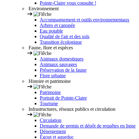
Pointe-Claire vous consulte !
Environnement
Accompagnement et outils environnementaux
Arbres et canopée
Eau potable
Qualité de l'air et des sols
Transition écologique
Faune, flore et espèces
Animaux domestiques
Animaux sauvages
Préservation de la faune
Flore urbaine
Histoire et patrimoine
Patrimoine
Portrait de Pointe-Claire
Tourisme
Infrastructures, réseaux publics et circulation
Circulation
Demande de permis et dépôt de requêtes en ligne
Déneigement
Égout et aqueduc