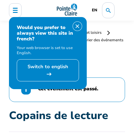
EN
Would you prefer to
always view this site in
Accueil
Bibliothèque, culture, sports et loisirs
french?
Programmation et inscription
Calendrier des événements
et activités
Copains de lecture
Your web browser is set to use
English.
Switch to english
Cet événement est passé.
Copains de lecture