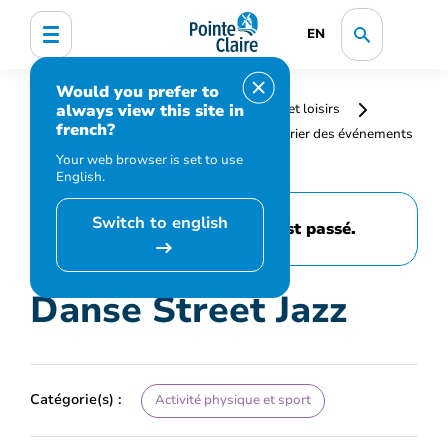
EN
Would you prefer to
always view this site in
Accueil
Bibliothèque, culture, sports et loisirs
french?
Programmation et inscription
Calendrier des événements
et activités
Danse Street Jazz
Your web browser is set to use
English.
Switch to english
Cet événement est passé.
Danse Street Jazz
Catégorie(s) :
Activité physique et sport