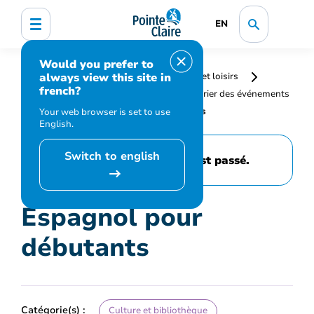
EN
Would you prefer to
always view this site in
Accueil
Bibliothèque, culture, sports et loisirs
french?
Programmation et inscription
Calendrier des événements
et activités
Espagnol pour débutants
Your web browser is set to use
English.
Switch to english
Cet événement est passé.
Espagnol pour
débutants
Catégorie(s) :
Culture et bibliothèque