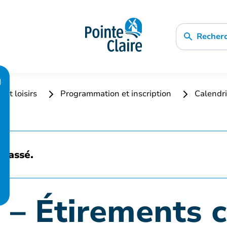
Recher
 et loisirs
Programmation et inscription
Calendri
 passé.
 – Étirements 