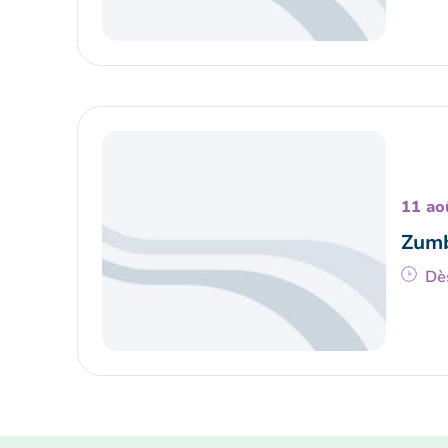
11 ao
Zumb
Dè