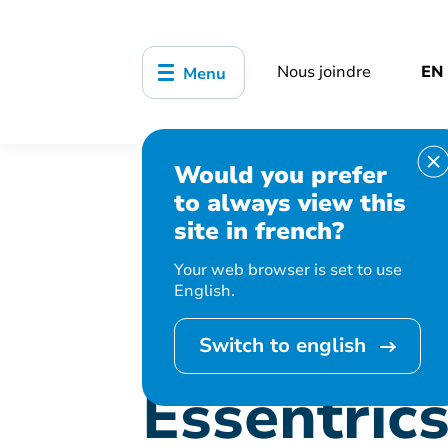
Nous joindre
EN
Menu
Would you prefer
Accueil
Bibliothèque, culture, sports
to always view this
Essentrics – Étirements classiques
site in french?
Your web browser is set to use
English.
Cet événement est
Switch to english
Essentrics