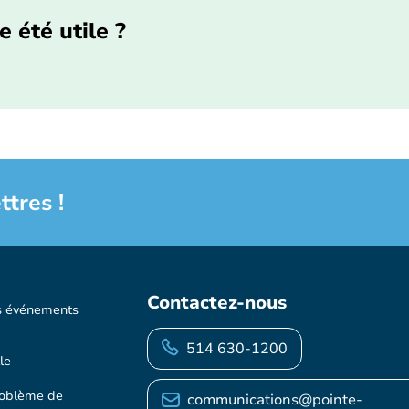
e été utile ?
ttres !
Contactez-nous
s événements
514 630-1200
le
roblème de
communications@pointe-