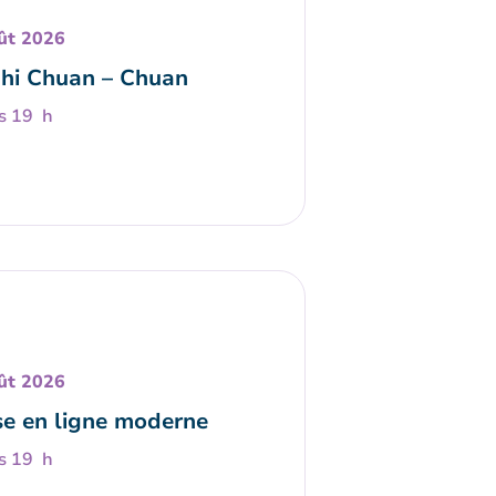
ût 2026
Chi Chuan – Chuan
s 19 h
ût 2026
e en ligne moderne
s 19 h