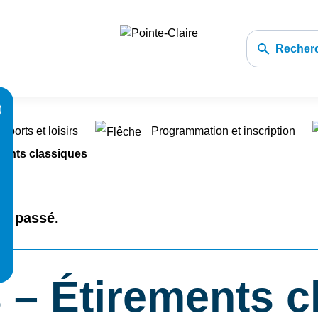
Recher
 sports et loisirs
Programmation et inscription
ments classiques
st passé.
 – Étirements c