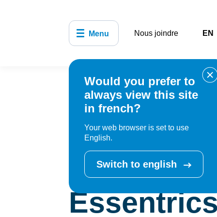
Nous joindre
EN
Menu
Would you prefer to
Accueil
Bibliothèque, culture,
always view this site
activités
Essentrics – Étire
in french?
Your web browser is set to use
English.
Cet événement e
Switch to english
Essentrics