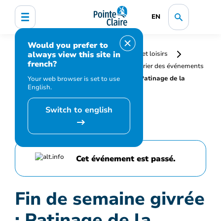
EN
Would you prefer to
always view this site in
Accueil
Bibliothèque, culture, sports et loisirs
french?
Programmation et inscription
Calendrier des événements
et activités
Fin de semaine givrée : Patinage de la
Your web browser is set to use
English.
Saint-Valentin
Switch to english
Cet événement est passé.
Fin de semaine givrée
: Patinage de la