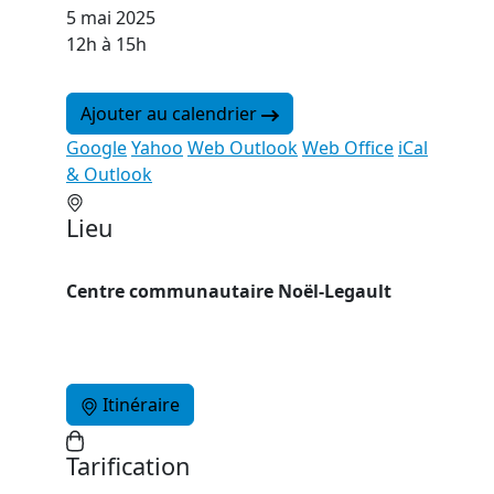
5 mai 2025
12h à 15h
Ajouter au calendrier
Google
Yahoo
Web Outlook
Web Office
iCal
& Outlook
Lieu
Centre communautaire Noël-Legault
Itinéraire
Tarification