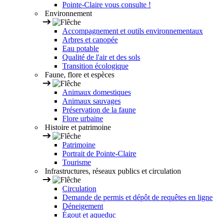
Pointe-Claire vous consulte !
Environnement
Accompagnement et outils environnementaux
Arbres et canopée
Eau potable
Qualité de l'air et des sols
Transition écologique
Faune, flore et espèces
Animaux domestiques
Animaux sauvages
Préservation de la faune
Flore urbaine
Histoire et patrimoine
Patrimoine
Portrait de Pointe-Claire
Tourisme
Infrastructures, réseaux publics et circulation
Circulation
Demande de permis et dépôt de requêtes en ligne
Déneigement
Égout et aqueduc