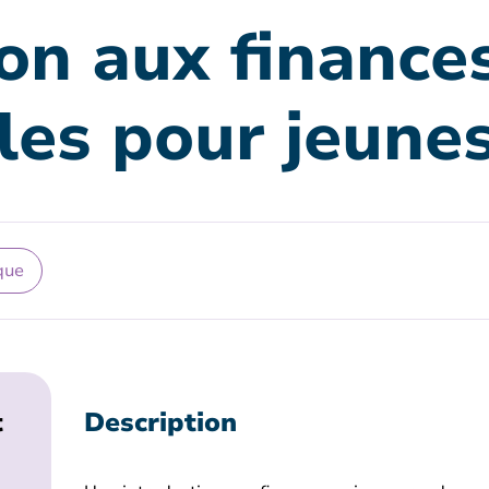
ion aux finance
les pour jeune
que
t
Description