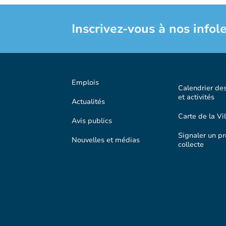
Inscrivez-vous à nos infole
Emplois
Calendrier de
et activités
Actualités
Carte de la Vil
Avis publics
Signaler un p
Nouvelles et médias
collecte