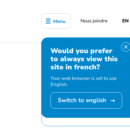
Nous joindre
EN
Menu
Would you prefer
Accueil
Bibliothèque, culture, sports
to always view this
Introduction aux finances personnelles
site in french?
Your web browser is set to use
English.
Switch to english
Cet événement 