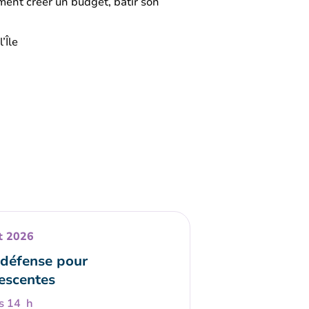
ent créer un budget, bâtir son
.
’Île
t 2026
défense pour
escentes
s 14 h