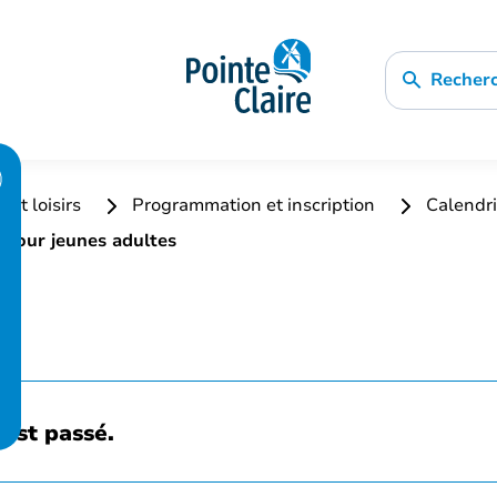
Recher
 et loisirs
Programmation et inscription
Calendri
 pour jeunes adultes
est passé.