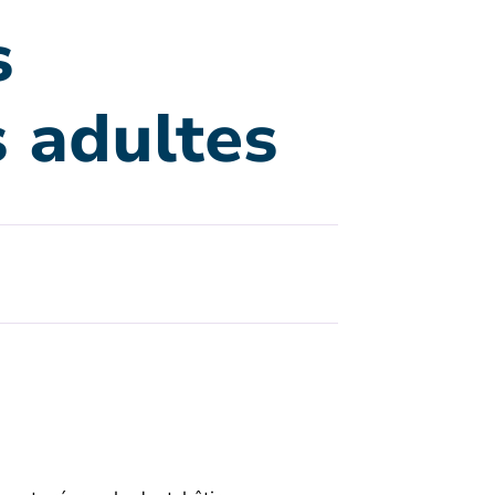
s
s adultes