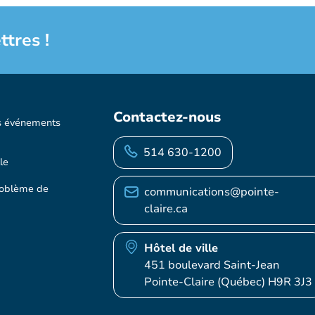
ttres !
Contactez-nous
s événements
514 630-1200
le
roblème de
communications@pointe-
claire.ca
Hôtel de ville
451 boulevard Saint-Jean
Pointe-Claire (Québec) H9R 3J3