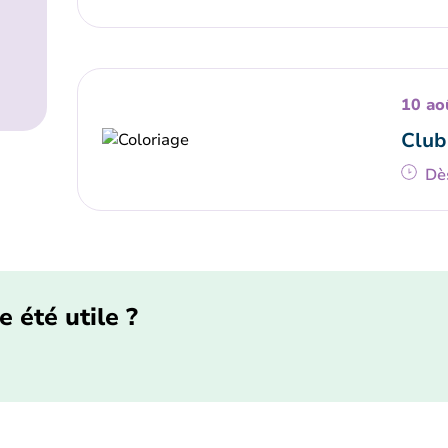
10 ao
Club
Dè
e été utile ?