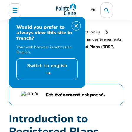
EN
Would you prefer to
always view this site in
Accueil
Bibliothèque, culture, sports et loisirs
french?
Programmation et inscription
Calendrier des événements
et activités
Introduction to Registered Plans (RRSP,
Your web browser is set to use
English.
TFSA, RESP, FHSA)
Switch to english
Cet événement est passé.
Introduction to
Registered Plans