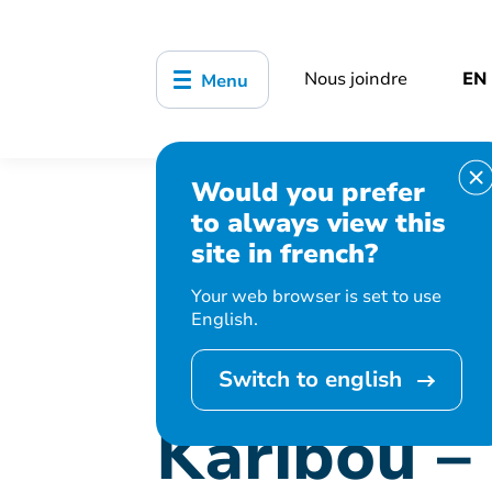
Nous joindre
EN
Menu
Would you prefer
Accueil
Bibliothèque, culture, sports
to always view this
Karibou – Les poussins coquins et les l
site in french?
Your web browser is set to use
English.
Cet événement 
Switch to english
Karibou –