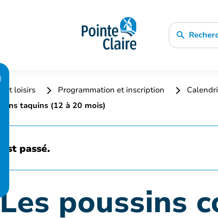
Recher
 et loisirs
Programmation et inscription
Calendri
apins taquins (12 à 20 mois)
est passé.
 Les poussins c