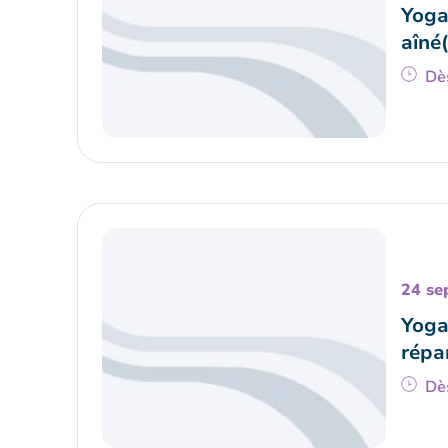
Yoga
aîné(
Dè
24 se
Yoga
répa
Dè