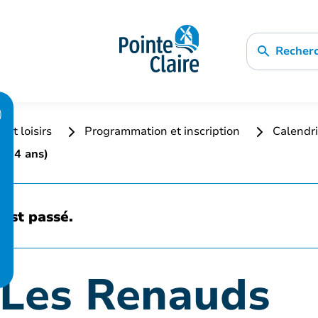
Recher
 et loisirs
Programmation et inscription
Calendri
 à 4 ans)
est passé.
 Les Renauds