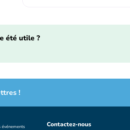
e été utile ?
ttres !
Contactez-nous
s événements