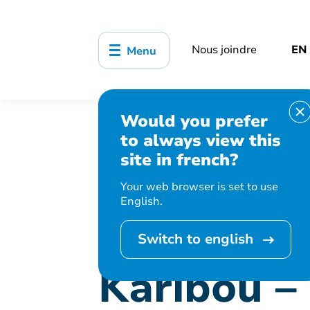
Nous joindre
EN
Menu
Would you prefer
Accueil
Bibliothèque, culture, sports
to always view this
Karibou – Les Renauds débrouillards (3
site in french?
Your web browser is set to use
English.
Cet événement 
Switch to english
Karibou –