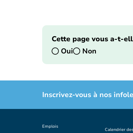
Cette page vous a-t-ell
Oui
Non
Inscrivez-vous à nos infole
Emplois
Calendrier de