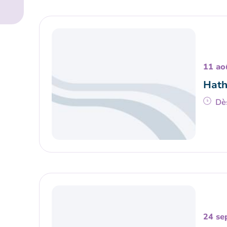
11 ao
Hath
Dè
24 se