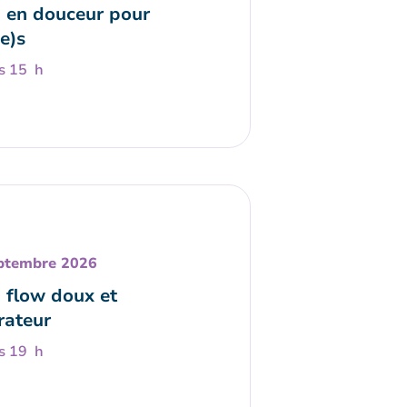
 en douceur pour
e)s
s 15 h
ptembre 2026
 flow doux et
rateur
s 19 h