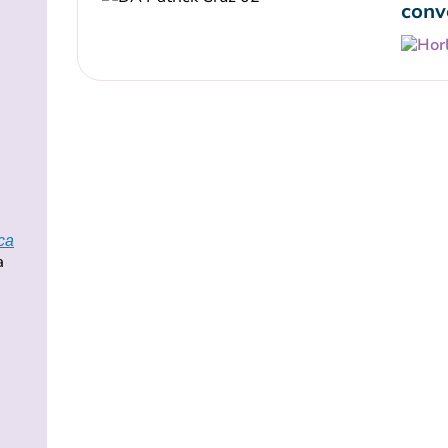
conv
ca
a