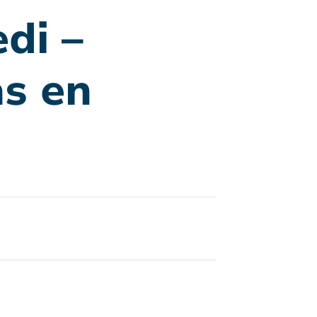
di –
s en