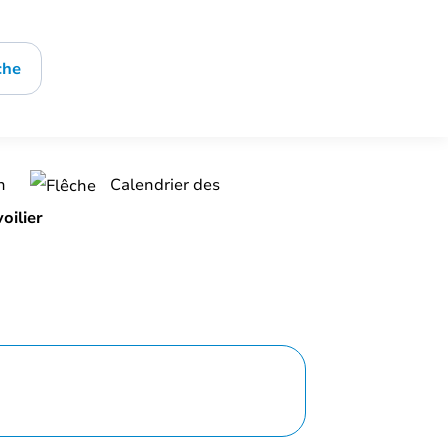
che
on
Calendrier des
oilier