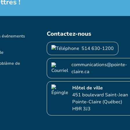
ttres !
Contactez-nous
s événements
514 630-1200
le
roblème de
communications@pointe-
claire.ca
Hôtel de ville
451 boulevard Saint-Jean
Pointe-Claire (Québec)
H9R 3J3