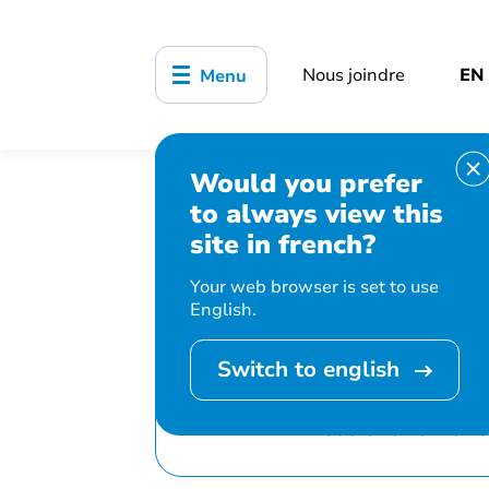
Nous joindre
EN
Menu
Would you prefer
Accueil
Bibliothèque, culture
to always view this
événements et activités
Les
site in french?
Your web browser is set to use
English.
Switch to english
Cet événement 