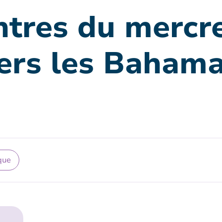
ntres du mercre
ers les Bahama
que