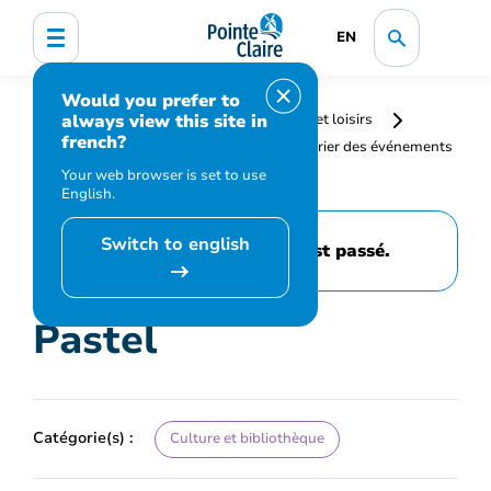
EN
Would you prefer to
always view this site in
Accueil
Bibliothèque, culture, sports et loisirs
french?
Programmation et inscription
Calendrier des événements
et activités
Pastel
Your web browser is set to use
English.
Switch to english
Cet événement est passé.
Pastel
Catégorie(s) :
Culture et bibliothèque