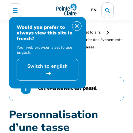
EN
Would you prefer to
always view this site in
Accueil
Bibliothèque, culture, sports et loisirs
french?
Programmation et inscription
Calendrier des événements
et activités
Personnalisation d’une tasse
Your web browser is set to use
English.
Switch to english
Cet événement est passé.
Personnalisation
d’une tasse