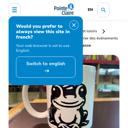
EN
Would you prefer to
always view this site in
Accueil
Bibliothèque, culture, sports et loisirs
french?
Programmation et inscription
Calendrier des événements
et activités
Personnalisation d’une tasse
Your web browser is set to use
English.
Switch to english