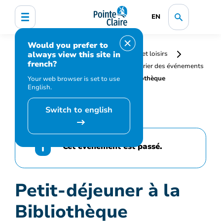
EN
Would you prefer to
always view this site in
Accueil
Bibliothèque, culture, sports et loisirs
french?
Programmation et inscription
Calendrier des événements
et activités
Petit-déjeuner à la Bibliothèque
Your web browser is set to use
English.
Switch to english
Cet événement est passé.
Petit-déjeuner à la
Bibliothèque