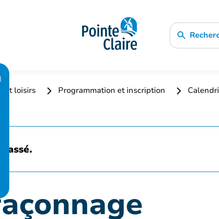
Recher
 et loisirs
Programmation et inscription
Calendri
 passé.
 façonnage