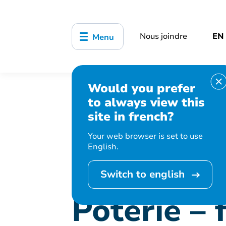
Nous joindre
EN
Menu
Would you prefer
Accueil
Bibliothèque, culture, sports
to always view this
Poterie – façonnage
site in french?
Your web browser is set to use
English.
Cet événement est
Switch to english
Poterie –