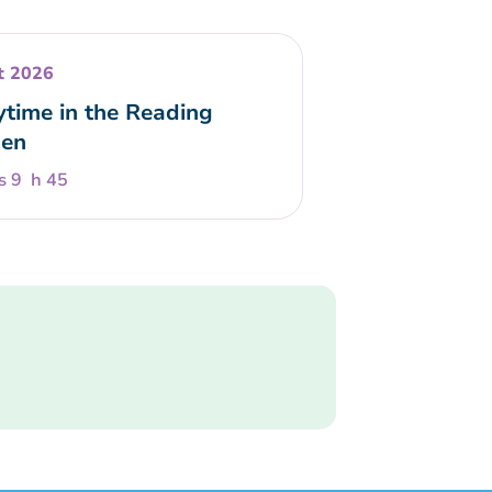
t 2026
ytime in the Reading
en
s 9 h 45