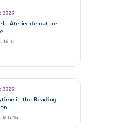
t 2026
l : Atelier de nature
e
s 18 h
t 2026
ytime in the Reading
en
s 9 h 45