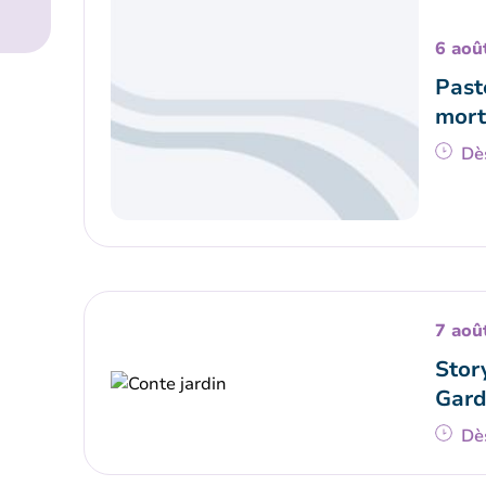
6 aoû
Paste
mort
Dè
7 aoû
Stor
Gard
Dè