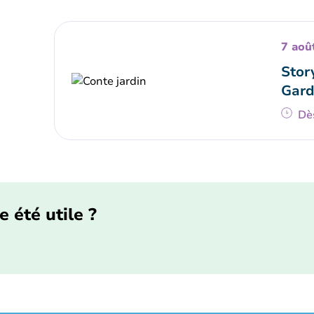
7 aoû
Stor
Gard
Dè
e été utile ?