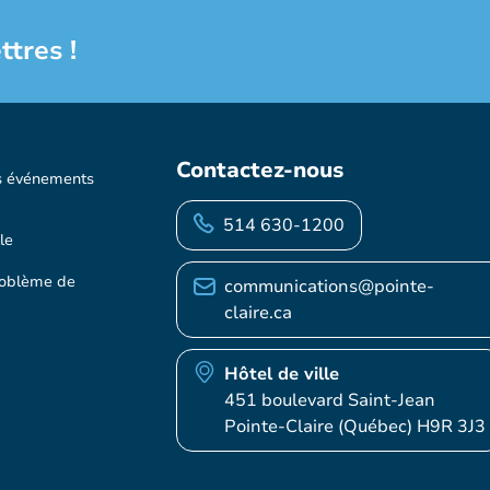
ttres !
Contactez-nous
s événements
514 630-1200
le
roblème de
communications@pointe-
claire.ca
Hôtel de ville
451 boulevard Saint-Jean
Pointe-Claire (Québec) H9R 3J3