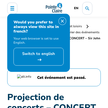
EN
Would you prefer to
always view this site in
Accueil
Bibliothèque, culture, sports et loisirs
french?
Programmation et inscription
Calendrier des événements
et activités
Projection de concerts – CONCERT – Sir John
Your web browser is set to use
English.
Eliot Gardiner dirige Dvořák et Mozart
Switch to english
Cet événement est passé.
Projection de
concerts – CONCERT