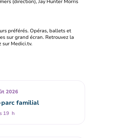
ers (direction), Jay Hunter Morris
rs préférés. Opéras, ballets et
es sur grand écran. Retrouvez la
 sur Medici.tv.
ût 2026
-parc familial
s 19 h