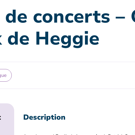
n de concerts 
 de Heggie
que
t
Description