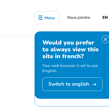
Nous joindre
EN
Menu
Would you prefer
Accueil
Bibliothèque, culture, sports
to always view this
Projection de concerts – OPÉRA – Mob
site in french?
Your web browser is set to use
English.
Switch to english
Cet événement est