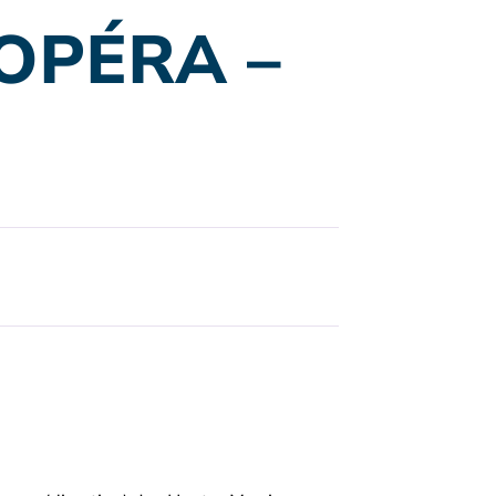
– OPÉRA –