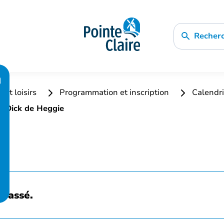
Recher
 et loisirs
Programmation et inscription
Calendri
y Dick de Heggie
 passé.