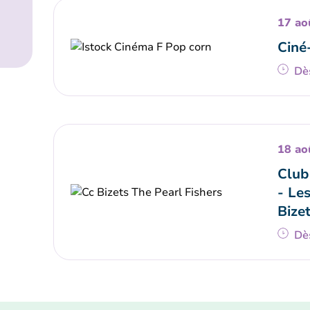
17 ao
Ciné
Dè
18 ao
Club
- Le
Bize
Dè