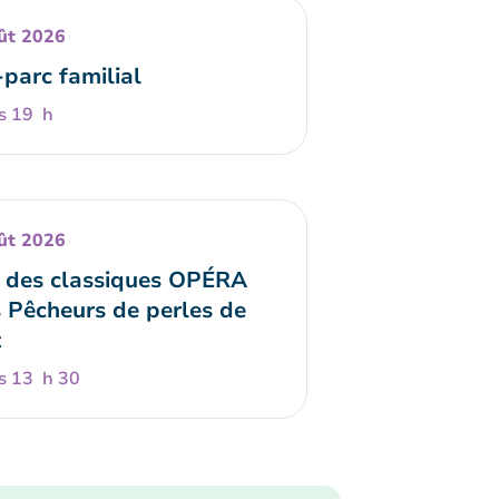
ût 2026
-parc familial
s 19 h
ût 2026
 des classiques OPÉRA
s Pêcheurs de perles de
t
s 13 h 30