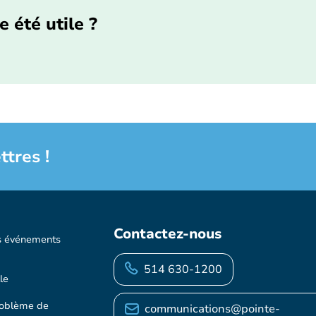
e été utile ?
ttres !
Contactez-nous
s événements
514 630-1200
le
roblème de
communications@pointe-