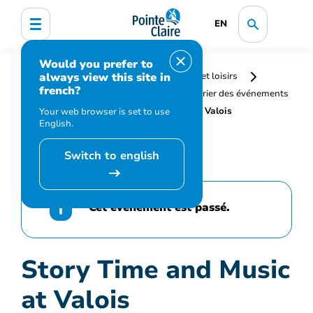
EN
Would you prefer to
always view this site in
Accueil
Bibliothèque, culture, sports et loisirs
french?
Programmation et inscription
Calendrier des événements
et activités
Story Time and Music at Valois
Your web browser is set to use
English.
Switch to english
Cet événement est passé.
Story Time and Music
at Valois