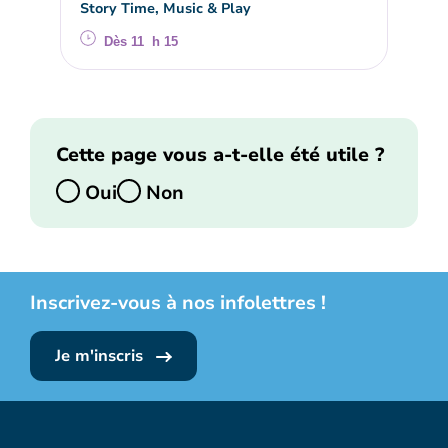
Story Time, Music & Play
Dès 11 h 15
Cette page vous a-t-elle été utile ?
Oui
Non
Inscrivez-vous à nos infolettres !
Je m'inscris