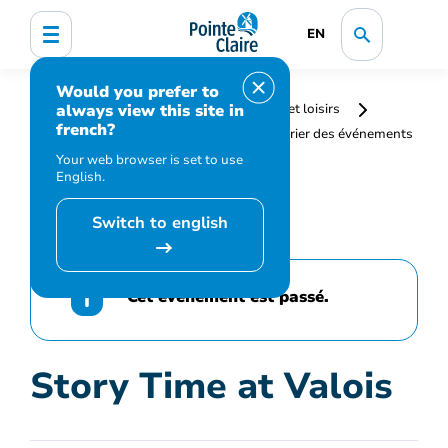
EN
Would you prefer to
always view this site in
Accueil
Bibliothèque, culture, sports et loisirs
french?
Programmation et inscription
Calendrier des événements
et activités
Story Time at Valois
Your web browser is set to use
English.
Switch to english
Cet événement est passé.
Story Time at Valois