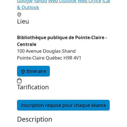
Google
Yahoo
Web Outlook
Web Office
iCal
& Outlook
Lieu
Bibliothèque publique de Pointe-Claire -
Centrale
100 Avenue Douglas-Shand
Pointe-Claire Québec H9R 4V1
Itinéraire
Tarification
Inscription requise pour chaque séance
Description