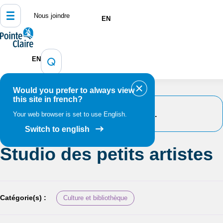
Nous joindre
EN
Accueil
Bibliothèque, culture, sports et loisirs
EN
Programmation et inscription
Calendrier des événements et
activités
Studio des petits artistes
Would you prefer to always view
this site in french?
Cet événement est passé.
Your web browser is set to use English.
Switch to english
Studio des petits artistes
Catégorie(s) :
Culture et bibliothèque