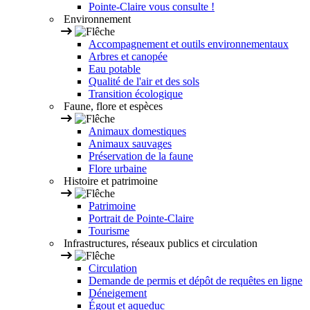
Pointe-Claire vous consulte !
Environnement
Accompagnement et outils environnementaux
Arbres et canopée
Eau potable
Qualité de l'air et des sols
Transition écologique
Faune, flore et espèces
Animaux domestiques
Animaux sauvages
Préservation de la faune
Flore urbaine
Histoire et patrimoine
Patrimoine
Portrait de Pointe-Claire
Tourisme
Infrastructures, réseaux publics et circulation
Circulation
Demande de permis et dépôt de requêtes en ligne
Déneigement
Égout et aqueduc