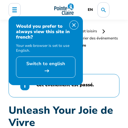
EN
Would you prefer to
always view this site in
Accueil
Bibliothèque, culture, sports et loisirs
french?
Programmation et inscription
Calendrier des événements
et activités
Unleash Your Joie de Vivre
Your web browser is set to use
English.
Switch to english
Cet événement est passé.
Unleash Your Joie de
Vivre