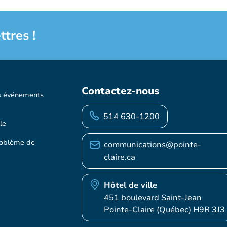
ttres !
Contactez-nous
s événements
514 630-1200
le
roblème de
communications@pointe-
claire.ca
Hôtel de ville
451 boulevard Saint-Jean
Pointe-Claire (Québec) H9R 3J3