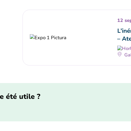
12 se
L’in
– Ate
Gal
e été utile ?