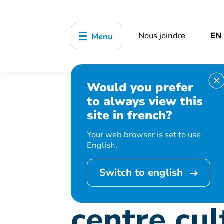
Nous joindre
EN
Menu
Would you prefer
Accueil
Bibliothèque, culture, sports
to always view this
Regards sur Stewart Hall : 1885-1963 –
site in french?
Regards s
Your web browser is set to use
English.
1963 – Ex
Switch to english
centre cul