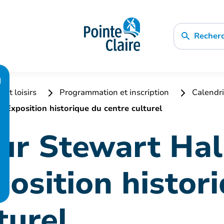
Recher
 et loisirs
Programmation et inscription
Calendri
 Exposition historique du centre culturel
ur Stewart Hall
position histor
turel