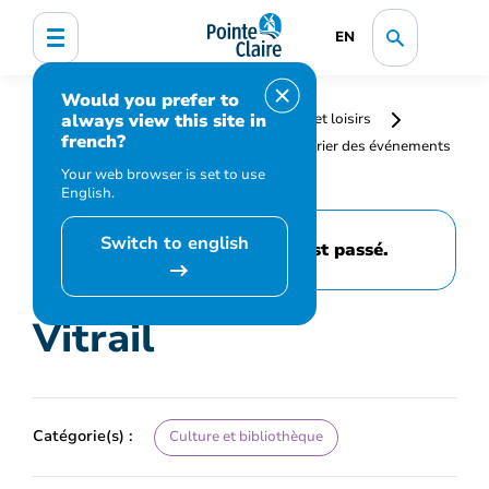
EN
Would you prefer to
always view this site in
Accueil
Bibliothèque, culture, sports et loisirs
french?
Programmation et inscription
Calendrier des événements
et activités
Vitrail
Your web browser is set to use
English.
Switch to english
Cet événement est passé.
Vitrail
Catégorie(s) :
Culture et bibliothèque