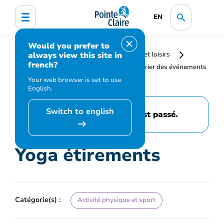
EN
Would you prefer to
always view this site in
Accueil
Bibliothèque, culture, sports et loisirs
french?
Programmation et inscription
Calendrier des événements
et activités
Yoga étirements
Your web browser is set to use
English.
Switch to english
Cet événement est passé.
Yoga étirements
Catégorie(s) :
Activité physique et sport